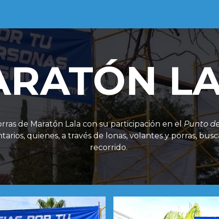
rnando
Eventos
Bolsa de Trabajo
Contáctanos
RATÓN L
rras de Maratón Lala con su participación en el
Punto de
arios, quienes, a través de lonas, volantes y porras, busc
recorrido.